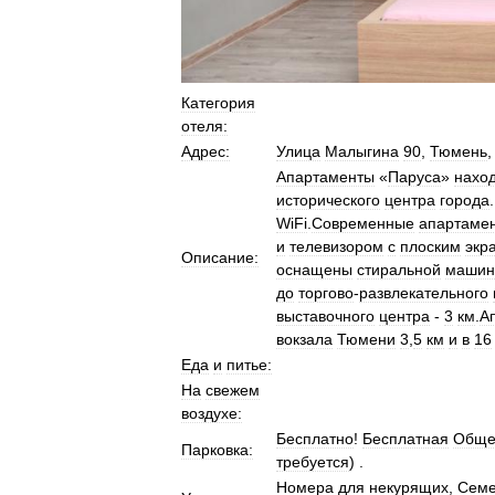
Категория
отеля:
Адрес:
Улица
Малыгина
90
,
Тюмень
Апартаменты
«
Паруса
»
нахо
исторического
центра
города
WiFi
.
Современные
апартаме
и
телевизором
с
плоским
экр
Описание:
оснащены
стиральной
машин
до
торгово
-
развлекательного
выставочного
центра
-
3
км
.
А
вокзала
Тюмени
3
,
5
км
и
в
16
Еда
и
питье:
На
свежем
воздухе:
Бесплатно
!
Бесплатная
Обще
Парковка:
требуется
) .
Номера
для
некурящих
,
Сем