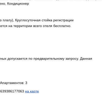
ено
,
Кондиционер
ю
плату
),
Круглосуточная
стойка
регистрации
ется
на
территории
всего
отеля
бесплатно
.
тных
допускается
по
предварительному
запросу
.
Данная
Апартаментов:
3
5639386177063
на
карте