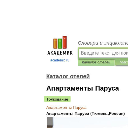
Словари и энциклоп
academic.ru
Каталог отелей
Толк
Каталог отелей
Апартаменты Паруса
Толкование
Апартаменты
Паруса
Апартаменты
Паруса
(
Тюмень
,
Россия
)