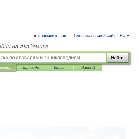
Запомнить сайт
Словарь на свой сайт
RU
едии на Академике
Найти!
ования
Переводы
Книги
Игры ⚽