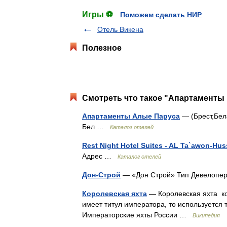
Игры ⚽
Поможем сделать НИР
Отель Викена
Полезное
Смотреть что такое "Апартаменты 
Апартаменты Алые Паруса
— (Брест,Бела
Бел …
Каталог отелей
Rest Night Hotel Suites - AL Ta`awon-Huss
Адрес …
Каталог отелей
Дон-Строй
— «Дон Строй» Тип Девелопе
Королевская яхта
— Королевская яхта ко
имеет титул императора, то используется
Императорские яхты России …
Википедия