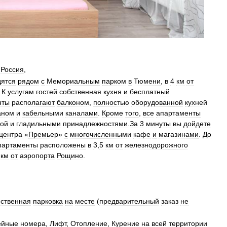
,
Россия
,
дятся
рядом
с
Мемориальным
парком
в
Тюмени
,
в
4
км
от
.
К
услугам
гостей
собственная
кухня
и
бесплатный
нты
располагают
балконом
,
полностью
оборудованной
кухней
аном
и
кабельными
каналами
.
Кроме
того
,
все
апартаменты
ой
и
гладильными
принадлежностями
.
За
3
минуты
вы
дойдете
центра
«
Премьер
»
с
многочисленными
кафе
и
магазинами
.
До
партаменты
расположены
в
3
,
5
км
от
железнодорожного
км
от
аэропорта
Рощино
.
ственная
парковка
на
месте
(
предварительный
заказ
не
ейные
номера
,
Лифт
,
Отопление
,
Курение
на
всей
территории