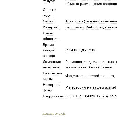
Услуги:
объекта
размещения
запрещ
Спорт
и
отдых:
Сервис:
Трансфер
(
за
дополнительну
Интернет:
Бесплатно
!
Wi
-
Fi
предоставля
Языки
общения:
Время
заезда
/
C
14:00
/
До
12:00
выезда:
Домашние
Размещение
домашних
живо
животные:
услуга
может
быть
платной
.
Банковские
visa
,
euromastercard
,
maestro
,
карты:
Номерной
Мы
говорим
на
вашем
языке
!
фонд:
Координаты:
ш
.
57
.
13449560981782
д
.
65
.
Каталог
отелей
.